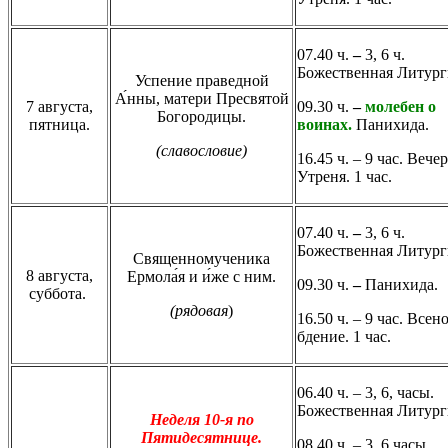
07.40 ч.
–
3, 6 ч.
Божественная Литург
Успение праведной
А́нны, матери Пресвятой
7 августа,
09.30 ч.
–
молебен о
Богородицы.
пятница.
воинах.
Панихида.
(славословие)
16.45 ч. – 9 час. Вече
Утреня. 1 час.
07.40 ч.
–
3, 6 ч.
Божественная Литург
Священномученика
8 августа,
Ермола́я и и́же с ним.
09.30 ч.
–
Панихида.
суббота.
(рядовая
)
16.50 ч. – 9 час. Все
бдение.
1 час.
06.40 ч. – 3, 6, часы.
Божественная Литург
Неделя 10-я по
Пятидесятнице.
08.40 ч. – 3, 6 часы.