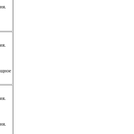
рня.
ия.
нощное
ия.
рня.