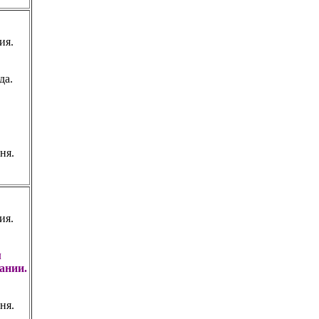
ия.
да.
рня.
ия.
м
мании
.
рня.