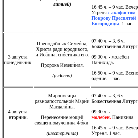
литией)
16.45 ч. – 9 час. Вече
Утреня
с
акафистом
Покрову Пресвятой
Богородицы
. 1 час.
07.40 ч.
–
3, 6 ч.
Преподобных Симео́на,
Божественная Литург
Христа ради юродивого,
и Иоа́нна, спо́стника его.
3 августа,
09.30 ч. - молебен
понедельник.
Панихида.
Пророка Иезеки́иля.
16.50 ч. – 9 час. Все
(рядовая)
бдение. 1 час.
Мироносицы
07.40 ч.
–
3, 6 ч.
равноапостольной
Мари́и
Божественная Литург
Магдали́ны.
4 августа,
09.30 ч. -
вторник.
Перенесение мощей
молебен.
Панихида.
священномученика Фо́ки.
16.45 ч. – 9 час. Вече
(шестеричная)
Утреня
.
1 час.