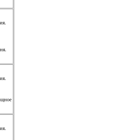
ия.
рня.
ия.
нощное
ия.