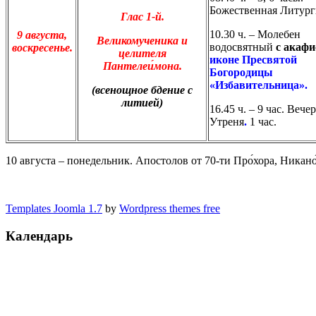
Божественная Литург
Глас 1-й.
10.30 ч. – Молебен
9 августа,
Великомученика и
водосвятный
с акафи
воскресенье.
целителя
иконе Пресвятой
Пантелеи́мона.
Богородицы
«Избавительница»
.
(всенощное бдение с
литией)
16.45 ч. – 9 час. Вече
Утреня
.
1 час.
10 августа – понедельник. Апостолов от 70-ти Про́хора, Никано
Templates Joomla 1.7
by
Wordpress themes free
Календарь