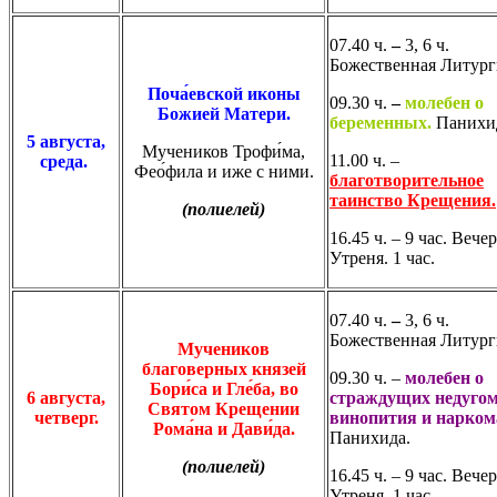
07.40 ч.
–
3, 6 ч.
Божественная Литург
Поча́евской иконы
09.30 ч.
–
молебен о
Божией Матери.
беременных.
Панихи
5 августа,
Мучеников Трофи́ма,
11.00 ч. –
среда.
Фео́фила и иже с ними.
благотворительное
таинство Крещения.
(полиелей)
16.45 ч. – 9 час. Вече
Утреня. 1 час.
07.40 ч.
–
3, 6 ч.
Божественная Литург
Мучеников
благоверных князей
09.30 ч. –
молебен о
Бори́са и Гле́ба, во
6 августа,
страждущих недуго
Святом Крещении
четверг.
винопития и нарко
Рома́на и Дави́да.
Панихида.
(полиелей)
16.45 ч. – 9 час. Вече
Утреня. 1 час.