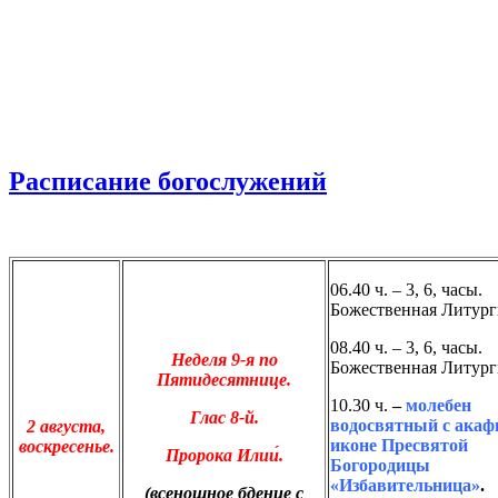
Расписание богослужений
06.40 ч. – 3, 6, часы.
Божественная Литург
08.40 ч. – 3, 6, часы.
Неделя 9-я по
Божественная Литург
Пятидесятнице.
10.30 ч.
–
молебен
Глас 8-й.
водосвятный с акаф
2 августа
,
иконе Пресвятой
воскресенье.
Пророка Илии́.
Богородицы
«Избавительница»
.
(всенощное бдение с