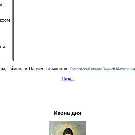
ия.
стом
рня.
́ра, Ти́мона и Парме́на диаконов.
Смоленской иконы Божией Матери, име
Назад
Икона дня